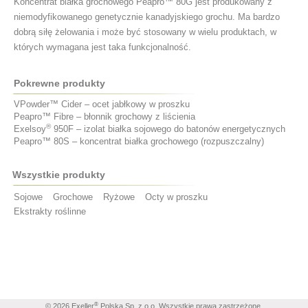
Koncentrat białka grochowego Peapro™ 80G jest produkowany z
niemodyfikowanego genetycznie kanadyjskiego grochu. Ma bardzo
dobrą siłę żelowania i może być stosowany w wielu produktach, w
których wymagana jest taka funkcjonalność.
Pokrewne produkty
VPowder™ Cider – ocet jabłkowy w proszku
Peapro™ Fibre – błonnik grochowy z liścienia
®
Exelsoy
950F – izolat białka sojowego do batonów energetycznych
Peapro™ 80S – koncentrat białka grochowego (rozpuszczalny)
Wszystkie produkty
Sojowe
Grochowe
Ryżowe
Octy w proszku
Ekstrakty roślinne
®
© 2026
Exeller
Polska Sp. z o.o.
Wszystkie prawa zastrzeżone.