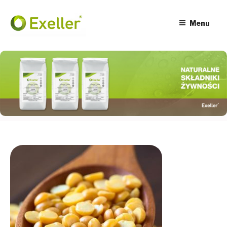
Przeskocz
do
treści
Menu