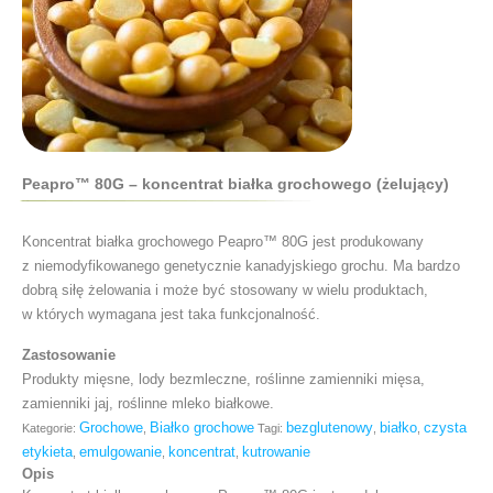
Peapro™ 80G – koncentrat białka grochowego (żelujący)
Koncentrat białka grochowego Peapro™ 80G jest produkowany
z niemodyfikowanego genetycznie kanadyjskiego grochu. Ma bardzo
dobrą siłę żelowania i może być stosowany w wielu produktach,
w których wymagana jest taka funkcjonalność.
Zastosowanie
Produkty mięsne, lody bezmleczne, roślinne zamienniki mięsa,
zamienniki jaj, roślinne mleko białkowe.
Grochowe
Białko grochowe
bezglutenowy
białko
czysta
Kategorie:
,
Tagi:
,
,
etykieta
emulgowanie
koncentrat
kutrowanie
,
,
,
Opis