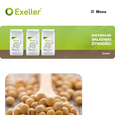
Przeskocz
do
treści
Menu