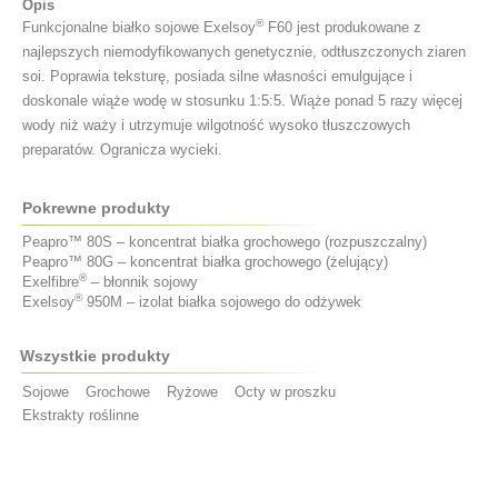
Opis
®
Funkcjonalne białko sojowe Exelsoy
F60 jest produkowane z
najlepszych niemodyfikowanych genetycznie, odtłuszczonych ziaren
soi. Poprawia teksturę, posiada silne własności emulgujące i
doskonale wiąże wodę w stosunku 1:5:5. Wiąże ponad 5 razy więcej
wody niż waży i utrzymuje wilgotność wysoko tłuszczowych
preparatów. Ogranicza wycieki.
Pokrewne produkty
Peapro™ 80S – koncentrat białka grochowego (rozpuszczalny)
Peapro™ 80G – koncentrat białka grochowego (żelujący)
®
Exelfibre
– błonnik sojowy
®
Exelsoy
950M – izolat białka sojowego do odżywek
Wszystkie produkty
Sojowe
Grochowe
Ryżowe
Octy w proszku
Ekstrakty roślinne