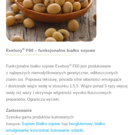
®
Exelsoy
F60 – funkcjonalne białko sojowe
®
Funkcjonalne białko sojowe Exelsoy
F60 jest produkowane
z najlepszych niemodyfikowanych genetycznie, odtłuszczonych
ziaren soi. Poprawia teksturę, posiada silne własności emulgujące
i doskonale wiąże wodę w stosunku 1:5:5. Wiąże ponad 5 razy więcej
wody niż waży i utrzymuje wilgotność wysoko tłuszczowych
preparatów. Ogranicza wycieki.
Zastosowanie
Szeroka gama produktów kutrowanych.
Sojowe
Białko sojowe
bezglutenowy
białko
Kategorie:
,
Tagi:
,
,
emulgowanie
koncentrat
kutrowanie
solanki
,
,
,